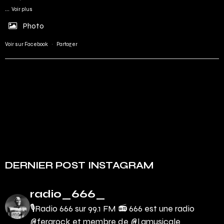
...
Voir plus
Photo
Voir sur Facebook
·
Partager
DERNIER POST INSTAGRAM
radio_666_
🎙Radio 666 sur 99.1 FM 📻
666 est une radio
@ferarock et membre de @l.amusicale