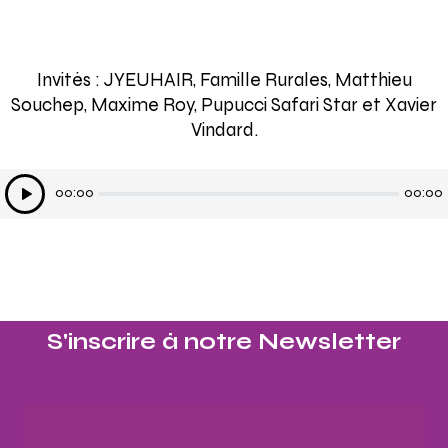
Invités : JYEUHAIR, Famille Rurales, Matthieu
Souchep, Maxime Roy, Pupucci Safari Star et Xavier
Vindard.
Lecteur
00:00
00:00
audio
S'inscrire à notre Newsletter​