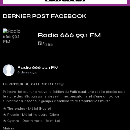
DERNIER POST FACEBOOK
Radio 666 99.1 FM
8,355
Radio 666 99.1 FM
6 days ago
𝐋𝐄 𝐑𝐄𝐓𝐎𝐔𝐑 𝐃𝐔 𝐕𝐀𝐋𝐇’𝐌𝐄𝐓𝐀𝐋 ! 🤘🏻
Prépare-toi pour une nouvelle édition du 𝐕𝐚𝐥𝐡’𝐦𝐞𝐭𝐚𝐥, une soirée placée sous
le signe des riffs puissants, des rythmes percutants et d'une ambiance
survoltée ! Sur scène, 𝟑 𝐠𝐫𝐨𝐮𝐩𝐞𝐬 viendrons faire trembler les murs :
🔥 Thérendes - Métal (Havre)
🔥 Prosaic - Métal Hardcore (Dijon)
🔥 Cyphre - Death metal (Saint-Lô)
𝐌𝐚𝐢𝐬 𝐜̧𝐚