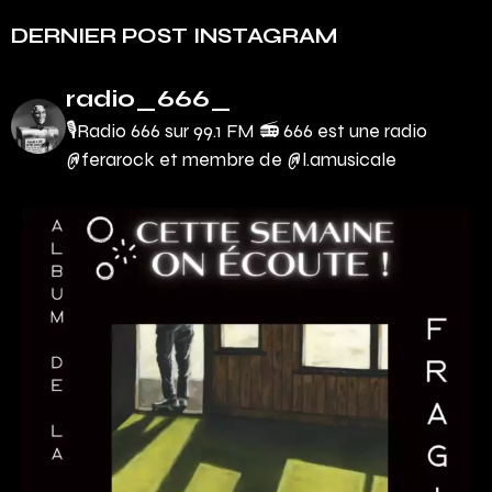
DERNIER POST INSTAGRAM
radio_666_
🎙Radio 666 sur 99.1 FM 📻
666 est une radio
@ferarock et membre de @l.amusicale