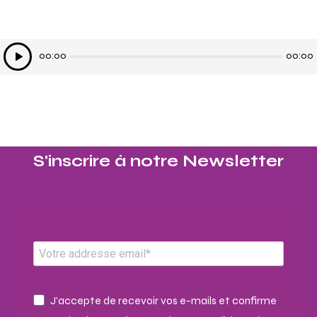
Lecteur
00:00
00:00
audio
S'inscrire à notre Newsletter​
J'accepte de recevoir vos e-mails et confirme