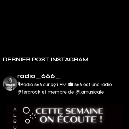
DERNIER POST INSTAGRAM
radio_666_
🎙Radio 666 sur 99.1 FM 📻
666 est une radio
@ferarock et membre de @l.amusicale