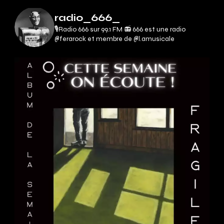
radio_666_
🎙Radio 666 sur 99.1 FM 📻
666 est une radio
@ferarock et membre de @l.amusicale