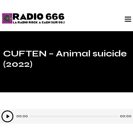
CUFTEN – Animal suicide
(2022)
Lecteur
00:00
00:00
audio