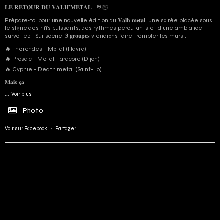
𝐋𝐄 𝐑𝐄𝐓𝐎𝐔𝐑 𝐃𝐔 𝐕𝐀𝐋𝐇’𝐌𝐄𝐓𝐀𝐋 ! 🤘🏻
Prépare-toi pour une nouvelle édition du 𝐕𝐚𝐥𝐡’𝐦𝐞𝐭𝐚𝐥, une soirée placée sous
le signe des riffs puissants, des rythmes percutants et d'une ambiance
survoltée ! Sur scène, 𝟑 𝐠𝐫𝐨𝐮𝐩𝐞𝐬 viendrons faire trembler les murs :
🔥 Thérendes - Métal (Havre)
🔥 Prosaic - Métal Hardcore (Dijon)
🔥 Cyphre - Death metal (Saint-Lô)
𝐌𝐚𝐢𝐬 𝐜̧𝐚
...
Voir plus
Photo
Voir sur Facebook
·
Partager