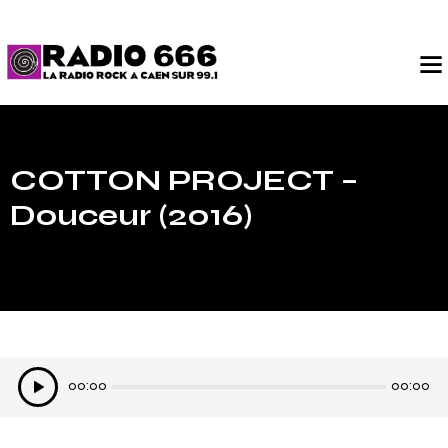
COTTON PROJECT –
Douceur (2016)
Lecteur
00:00
00:00
audio