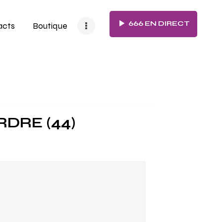
666 EN DIRECT
acts
Boutique
DRE (44)