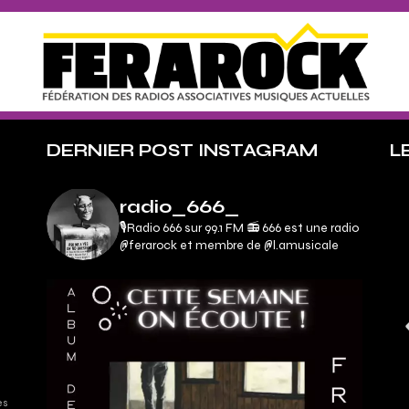
DERNIER POST INSTAGRAM
L
radio_666_
🎙Radio 666 sur 99.1 FM 📻
666 est une radio
@ferarock et membre de @l.amusicale
es