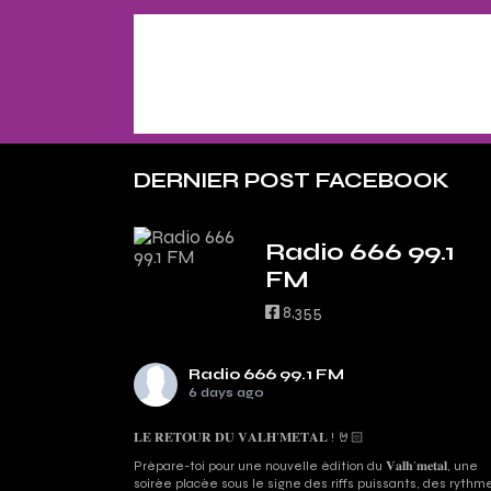
DERNIER POST FACEBOOK
Radio 666 99.1
FM
8,355
Radio 666 99.1 FM
6 days ago
𝐋𝐄 𝐑𝐄𝐓𝐎𝐔𝐑 𝐃𝐔 𝐕𝐀𝐋𝐇’𝐌𝐄𝐓𝐀𝐋 ! 🤘🏻
Prépare-toi pour une nouvelle édition du 𝐕𝐚𝐥𝐡’𝐦𝐞𝐭𝐚𝐥, une
soirée placée sous le signe des riffs puissants, des rythm