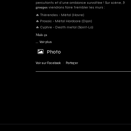
percutants et d'une ambiance survoltée ! Sur scène, 𝟑
𝐠𝐫𝐨𝐮𝐩𝐞𝐬 viendrons faire trembler les murs :
🔥 Thérendes - Métal (Havre)
🔥 Prosaic - Métal Hardcore (Dijon)
🔥 Cyphre - Death metal (Saint-Lô)
𝐌𝐚𝐢𝐬 𝐜̧𝐚
...
Voir plus
Photo
Voir sur Facebook
·
Partager