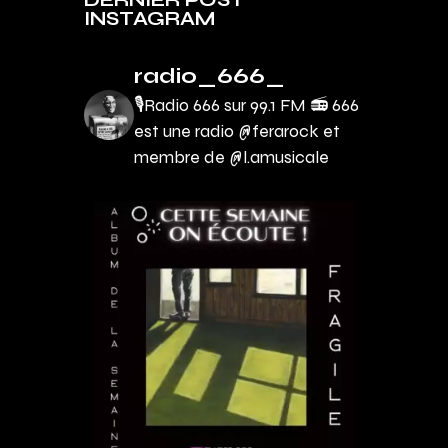
INSTAGRAM
radio_666_
🎙Radio 666 sur 99.1 FM 📻
666
est une radio @ferarock et
membre de @l.amusicale