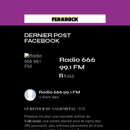
DERNIER POST
FACEBOOK
Radio 666
99.1 FM
8,355
Radio 666 99.1 FM
7 days ago
𝐋𝐄 𝐑𝐄𝐓𝐎𝐔𝐑 𝐃𝐔 𝐕𝐀𝐋𝐇’𝐌𝐄𝐓𝐀𝐋 ! 🤘🏻
Prépare-toi pour une nouvelle édition du
𝐕𝐚𝐥𝐡’𝐦𝐞𝐭𝐚𝐥, une soirée placée sous le signe des
riffs puissants, des rythmes percutants et d'une