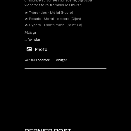
ambiance survoltée ! Sur scène, 𝟑 𝐠𝐫𝐨𝐮𝐩𝐞𝐬
viendrons faire trembler les murs :
🔥 Thérendes - Métal (Havre)
🔥 Prosaic - Métal Hardcore (Dijon)
🔥 Cyphre - Death metal (Saint-Lô)
𝐌𝐚𝐢𝐬 𝐜̧𝐚
...
Voir plus
Photo
Voir sur Facebook
·
Partager
DERNIER POST