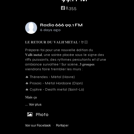
8,355
Radio 666 99.1 FM
6 days ago
𝐋𝐄 𝐑𝐄𝐓𝐎𝐔𝐑 𝐃𝐔 𝐕𝐀𝐋𝐇’𝐌𝐄𝐓𝐀𝐋 ! 🤘🏻
Prépare-toi pour une nouvelle édition du
𝐕𝐚𝐥𝐡’𝐦𝐞𝐭𝐚𝐥, une soirée placée sous le signe des
riffs puissants, des rythmes percutants et d'une
ambiance survoltée ! Sur scène, 𝟑 𝐠𝐫𝐨𝐮𝐩𝐞𝐬
viendrons faire trembler les murs :
🔥 Thérendes - Métal (Havre)
🔥 Prosaic - Métal Hardcore (Dijon)
🔥 Cyphre - Death metal (Saint-Lô)
𝐌𝐚𝐢𝐬 𝐜̧𝐚
...
Voir plus
Photo
Voir sur Facebook
·
Partager