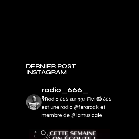
DERNIER POST
INSTAGRAM
radio_666_
🎙Radio 666 sur 99.1 FM 📻
666
est une radio @ferarock et
membre de @l.amusicale