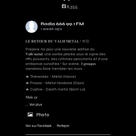
8,355
Radio 666 99.1 FM
1 week ago
𝐋𝐄 𝐑𝐄𝐓𝐎𝐔𝐑 𝐃𝐔 𝐕𝐀𝐋𝐇’𝐌𝐄𝐓𝐀𝐋 ! 🤘🏻
Prépare-toi pour une nouvelle édition du
𝐕𝐚𝐥𝐡’𝐦𝐞𝐭𝐚𝐥, une soirée placée sous le signe des
riffs puissants, des rythmes percutants et d'une
ambiance survoltée ! Sur scène, 𝟑 𝐠𝐫𝐨𝐮𝐩𝐞𝐬
viendrons faire trembler les murs :
🔥 Thérendes - Métal (Havre)
🔥 Prosaic - Métal Hardcore (Dijon)
🔥 Cyphre - Death metal (Saint-Lô)
𝐌𝐚𝐢𝐬 𝐜̧𝐚
...
Voir plus
Photo
Voir sur Facebook
·
Partager