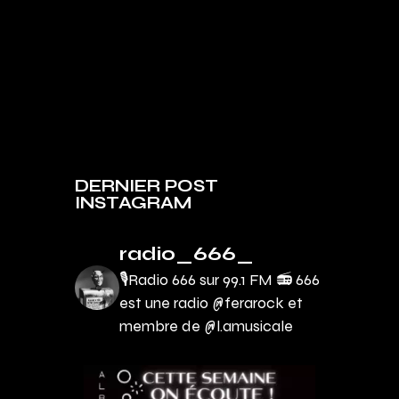
DERNIER POST
INSTAGRAM
radio_666_
🎙Radio 666 sur 99.1 FM 📻
666
est une radio @ferarock et
membre de @l.amusicale