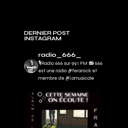
DERNIER POST
INSTAGRAM
radio_666_
🎙Radio 666 sur 99.1 FM 📻
666
est une radio @ferarock et
membre de @l.amusicale