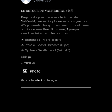
7 days ago
𝐋𝐄 𝐑𝐄𝐓𝐎𝐔𝐑 𝐃𝐔 𝐕𝐀𝐋𝐇’𝐌𝐄𝐓𝐀𝐋 ! 🤘🏻
Prépare-toi pour une nouvelle édition du
𝐕𝐚𝐥𝐡’𝐦𝐞𝐭𝐚𝐥, une soirée placée sous le signe des
riffs puissants, des rythmes percutants et d'une
ambiance survoltée ! Sur scène, 𝟑 𝐠𝐫𝐨𝐮𝐩𝐞𝐬
viendrons faire trembler les murs :
🔥 Thérendes - Métal (Havre)
🔥 Prosaic - Métal Hardcore (Dijon)
🔥 Cyphre - Death metal (Saint-Lô)
𝐌𝐚𝐢𝐬 𝐜̧𝐚
...
Voir plus
Photo
Voir sur Facebook
·
Partager