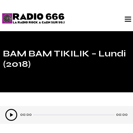
BAM BAM TIKILIK – Lundi
(2018)
Lecteur
00:00
00:00
audio