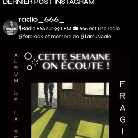
DERNIER POST INSTAGRAM
radio_666_
🎙Radio 666 sur 99.1 FM 📻
666 est une radio
@ferarock et membre de @l.amusicale