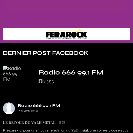
DERNIER POST FACEBOOK
Radio 666 99.1 FM
8,355
Radio 666 99.1 FM
7 days ago
𝐋𝐄 𝐑𝐄𝐓𝐎𝐔𝐑 𝐃𝐔 𝐕𝐀𝐋𝐇’𝐌𝐄𝐓𝐀𝐋 ! 🤘🏻
Prépare-toi pour une nouvelle édition du 𝐕𝐚𝐥𝐡’𝐦𝐞𝐭𝐚𝐥, une soirée placée sous