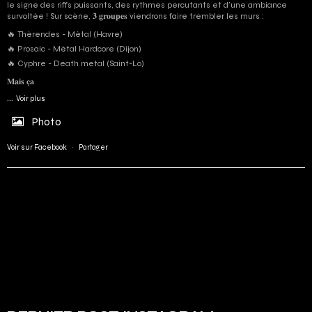
le signe des riffs puissants, des rythmes percutants et d'une ambiance
survoltée ! Sur scène, 𝟑 𝐠𝐫𝐨𝐮𝐩𝐞𝐬 viendrons faire trembler les murs :
🔥 Thérendes - Métal (Havre)
🔥 Prosaic - Métal Hardcore (Dijon)
🔥 Cyphre - Death metal (Saint-Lô)
𝐌𝐚𝐢𝐬 𝐜̧𝐚
...
Voir plus
Photo
Voir sur Facebook
·
Partager