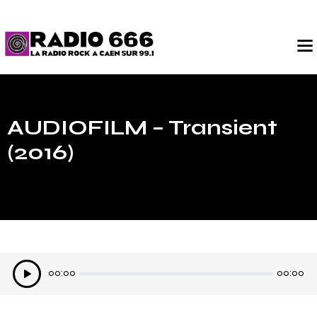
AUDIOFILM – Transient
(2016)
Lecteur
00:00
00:00
audio