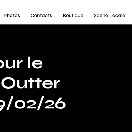
Photos
Contacts
Boutique
Scène Locale
ur le
Outter
9/02/26