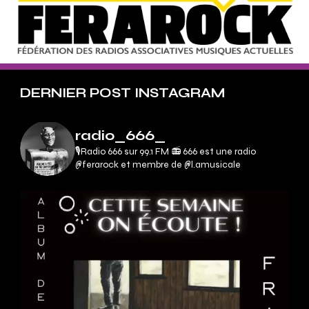
DERNIER POST INSTAGRAM
radio_666_
🎙Radio 666 sur 99.1 FM 📻
666 est une radio
@ferarock et membre de @l.amusicale