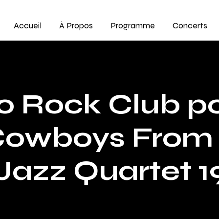
Accueil
À Propos
Programme
Concerts
o Rock Club po
Cowboys From 
Jazz Quartet 1