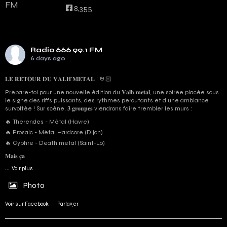
8,355
Radio 666 99.1 FM
6 days ago
𝐋𝐄 𝐑𝐄𝐓𝐎𝐔𝐑 𝐃𝐔 𝐕𝐀𝐋𝐇’𝐌𝐄𝐓𝐀𝐋 ! 🤘🏻
Prépare-toi pour une nouvelle édition du 𝐕𝐚𝐥𝐡’𝐦𝐞𝐭𝐚𝐥, une soirée placée sous
le signe des riffs puissants, des rythmes percutants et d'une ambiance
survoltée ! Sur scène, 𝟑 𝐠𝐫𝐨𝐮𝐩𝐞𝐬 viendrons faire trembler les murs :
🔥 Thérendes - Métal (Havre)
🔥 Prosaic - Métal Hardcore (Dijon)
🔥 Cyphre - Death metal (Saint-Lô)
𝐌𝐚𝐢𝐬 𝐜̧𝐚
...
Voir plus
Photo
Voir sur Facebook
·
Partager