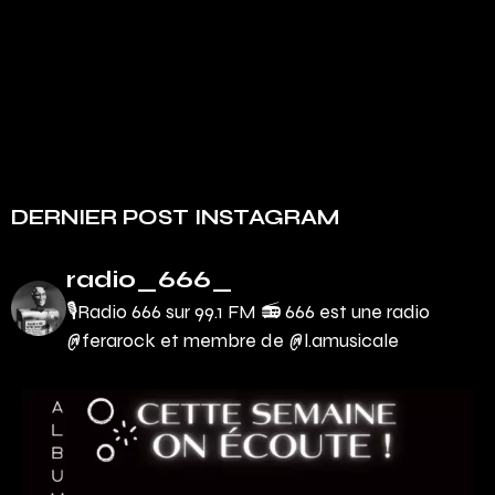
DERNIER POST INSTAGRAM
radio_666_
🎙Radio 666 sur 99.1 FM 📻
666 est une radio
@ferarock et membre de @l.amusicale