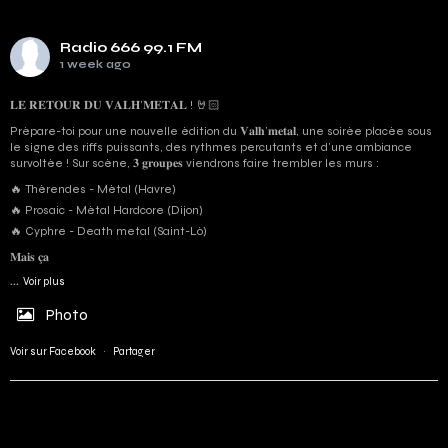
Radio 666 99.1 FM
1 week ago
𝐋𝐄 𝐑𝐄𝐓𝐎𝐔𝐑 𝐃𝐔 𝐕𝐀𝐋𝐇’𝐌𝐄𝐓𝐀𝐋 ! 🤘🏻
Prépare-toi pour une nouvelle édition du 𝐕𝐚𝐥𝐡’𝐦𝐞𝐭𝐚𝐥, une soirée placée sous
le signe des riffs puissants, des rythmes percutants et d'une ambiance
survoltée ! Sur scène, 𝟑 𝐠𝐫𝐨𝐮𝐩𝐞𝐬 viendrons faire trembler les murs :
🔥 Thérendes - Métal (Havre)
🔥 Prosaic - Métal Hardcore (Dijon)
🔥 Cyphre - Death metal (Saint-Lô)
𝐌𝐚𝐢𝐬 𝐜̧𝐚
...
Voir plus
Photo
Voir sur Facebook
·
Partager