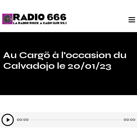
Au Cargö à l’occasion du
Calvadojo le 20/01/23
Lecteur
00:00
00:00
audio