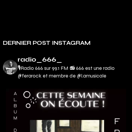
DERNIER POST INSTAGRAM
radio_666_
🎙Radio 666 sur 99.1 FM 📻
666 est une radio
@ferarock et membre de @l.amusicale