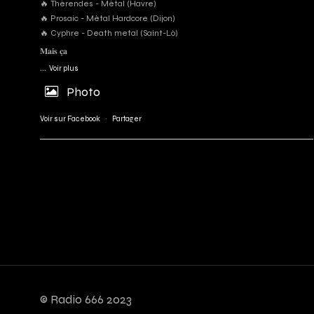
🔥 Thérendes - Métal (Havre)
🔥 Prosaic - Métal Hardcore (Dijon)
🔥 Cyphre - Death metal (Saint-Lô)
𝐌𝐚𝐢𝐬 𝐜̧𝐚
...
Voir plus
Photo
Voir sur Facebook
·
Partager
© Radio 666 2023