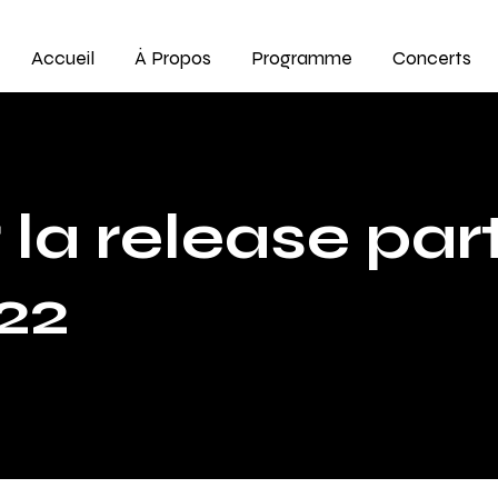
Accueil
À Propos
Programme
Concerts
la release part
22