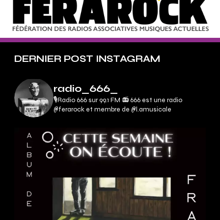
DERNIER POST INSTAGRAM
radio_666_
🎙Radio 666 sur 99.1 FM 📻
666 est une radio
@ferarock et membre de @l.amusicale