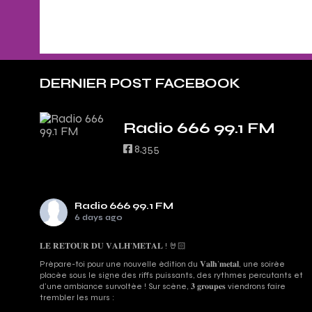
DERNIER POST FACEBOOK
Radio 666 99.1 FM
8,355
Radio 666 99.1 FM
6 days ago
𝐋𝐄 𝐑𝐄𝐓𝐎𝐔𝐑 𝐃𝐔 𝐕𝐀𝐋𝐇’𝐌𝐄𝐓𝐀𝐋 ! 🤘🏻
Prépare-toi pour une nouvelle édition du 𝐕𝐚𝐥𝐡’𝐦𝐞𝐭𝐚𝐥, une soirée
placée sous le signe des riffs puissants, des rythmes percutants et
d'une ambiance survoltée ! Sur scène, 𝟑 𝐠𝐫𝐨𝐮𝐩𝐞𝐬 viendrons faire
trembler les murs :