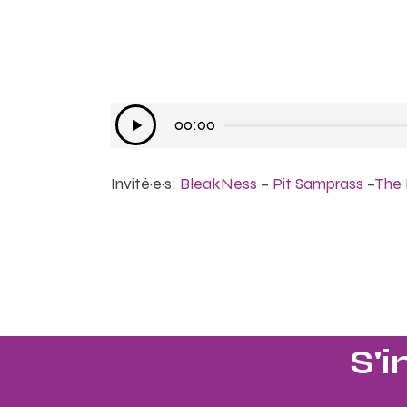
Lecteur
00:00
audio
Invité·e·s:
BleakNess
–
Pit Samprass
–
The 
S'i