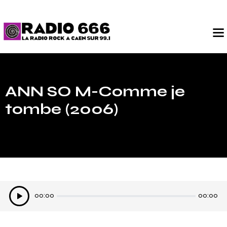
ANN SO M-Comme je
tombe (2006)
Lecteur
00:00
00:00
audio