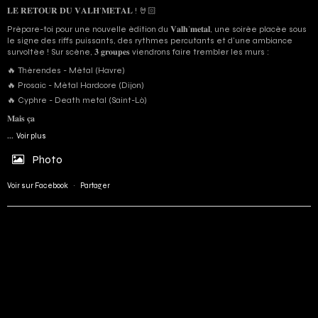
𝐋𝐄 𝐑𝐄𝐓𝐎𝐔𝐑 𝐃𝐔 𝐕𝐀𝐋𝐇’𝐌𝐄𝐓𝐀𝐋 ! 🤘🏻
Prépare-toi pour une nouvelle édition du 𝐕𝐚𝐥𝐡’𝐦𝐞𝐭𝐚𝐥, une soirée placée sous
le signe des riffs puissants, des rythmes percutants et d'une ambiance
survoltée ! Sur scène, 𝟑 𝐠𝐫𝐨𝐮𝐩𝐞𝐬 viendrons faire trembler les murs :
🔥 Thérendes - Métal (Havre)
🔥 Prosaic - Métal Hardcore (Dijon)
🔥 Cyphre - Death metal (Saint-Lô)
𝐌𝐚𝐢𝐬 𝐜̧𝐚
...
Voir plus
Photo
Voir sur Facebook
·
Partager