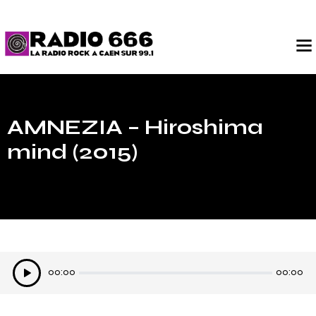
AMNEZIA – Hiroshima
mind (2015)
Lecteur
00:00
00:00
audio