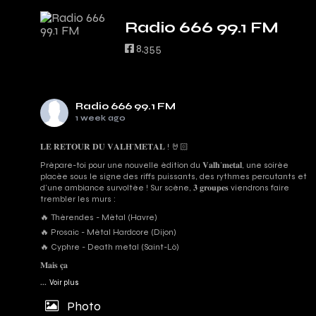
Radio 666 99.1 FM
8,355
Radio 666 99.1 FM
1 week ago
𝐋𝐄 𝐑𝐄𝐓𝐎𝐔𝐑 𝐃𝐔 𝐕𝐀𝐋𝐇’𝐌𝐄𝐓𝐀𝐋 ! 🤘🏻
Prépare-toi pour une nouvelle édition du 𝐕𝐚𝐥𝐡’𝐦𝐞𝐭𝐚𝐥, une soirée
placée sous le signe des riffs puissants, des rythmes percutants et
d'une ambiance survoltée ! Sur scène, 𝟑 𝐠𝐫𝐨𝐮𝐩𝐞𝐬 viendrons faire
trembler les murs :
🔥 Thérendes - Métal (Havre)
🔥 Prosaic - Métal Hardcore (Dijon)
🔥 Cyphre - Death metal (Saint-Lô)
𝐌𝐚𝐢𝐬 𝐜̧𝐚
...
Voir plus
Photo