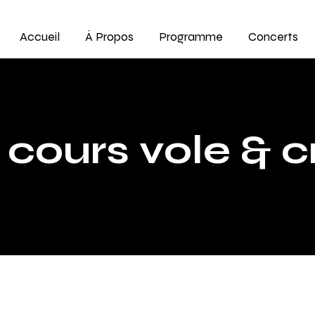
Accueil
À Propos
Programme
Concerts
ours vole & cr