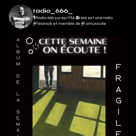
radio_666_
🎙Radio 666 sur 99.1 FM 📻
666 est une radio
@ferarock et membre de @l.amusicale