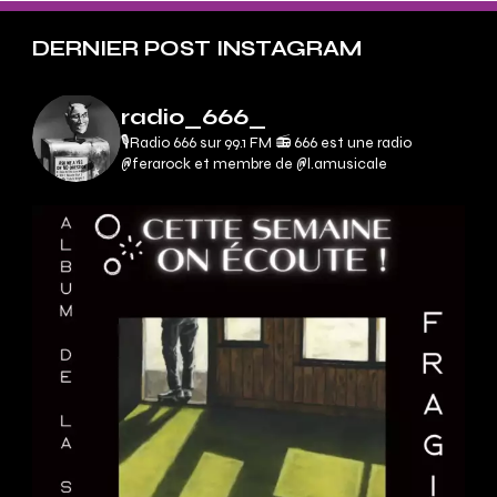
DERNIER POST INSTAGRAM
radio_666_
🎙Radio 666 sur 99.1 FM 📻
666 est une radio
@ferarock et membre de @l.amusicale