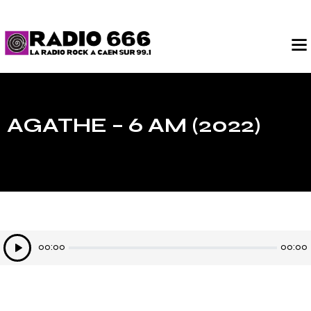
AGATHE – 6 AM (2022)
Lecteur
00:00
00:00
audio