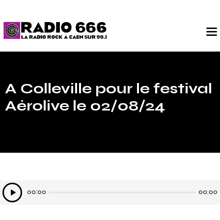
A Colleville pour le festival
Aérolive le 02/08/24
Lecteur
00:00
00:00
audio