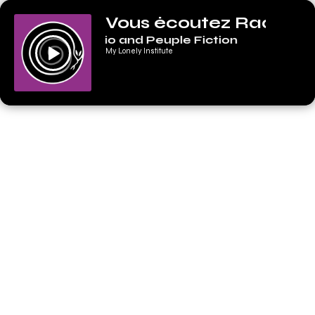
Lecteur
Vous écoutez Radio 6
audio
Fantazio and Peuple Fiction
My Lonely Institute