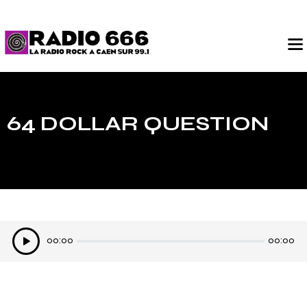
64 DOLLAR QUESTION
Lecteur
00:00
00:00
audio