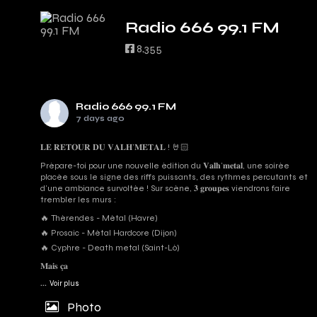
Radio 666 99.1 FM
8,355
Radio 666 99.1 FM
7 days ago
𝐋𝐄 𝐑𝐄𝐓𝐎𝐔𝐑 𝐃𝐔 𝐕𝐀𝐋𝐇’𝐌𝐄𝐓𝐀𝐋 ! 🤘🏻
Prépare-toi pour une nouvelle édition du 𝐕𝐚𝐥𝐡’𝐦𝐞𝐭𝐚𝐥, une soirée
placée sous le signe des riffs puissants, des rythmes percutants et
d'une ambiance survoltée ! Sur scène, 𝟑 𝐠𝐫𝐨𝐮𝐩𝐞𝐬 viendrons faire
trembler les murs :
🔥 Thérendes - Métal (Havre)
🔥 Prosaic - Métal Hardcore (Dijon)
🔥 Cyphre - Death metal (Saint-Lô)
𝐌𝐚𝐢𝐬 𝐜̧𝐚
...
Voir plus
Photo