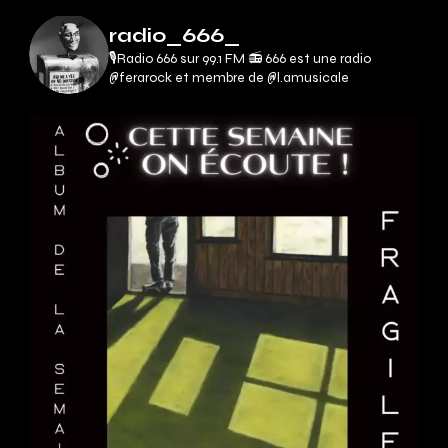
radio_666_
🎙Radio 666 sur 99.1 FM 📻
666 est une radio
@ferarock et membre de @l.amusicale