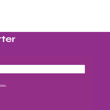
ter​
ales.