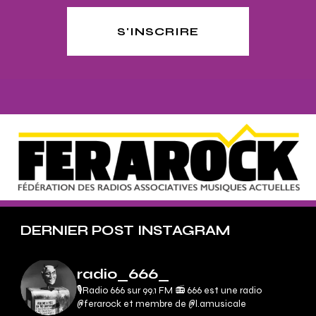
S'INSCRIRE
DERNIER POST INSTAGRAM
radio_666_
🎙Radio 666 sur 99.1 FM 📻
666 est une radio
@ferarock et membre de @l.amusicale